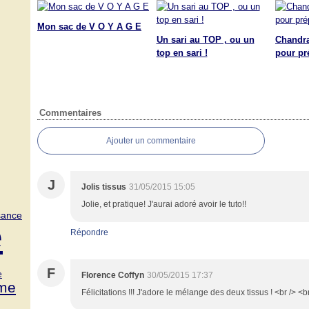
Mon sac de V O Y A G E
Un sari au TOP , ou un
Chandra
top en sari !
pour pré
Commentaires
Ajouter un commentaire
J
Jolis tissus
31/05/2015 15:05
Jolie, et pratique! J'aurai adoré avoir le tuto!!
sance
e
Répondre
F
e
Florence Coffyn
30/05/2015 17:37
me
Félicitations !!! J'adore le mélange des deux tissus ! <br /> <b