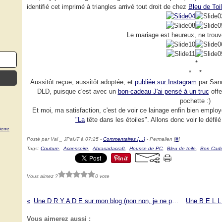
identifié cet imprimé à triangles arrivé tout droit de chez
Bleu de Toi
Le mariage est heureux, ne trou
*
* *
Aussitôt reçue, aussitôt adoptée, et
publiée sur Instagram
par Sandr
DLD, puisque c'est avec un
bon-cadeau J'ai pensé à un truc
offe
pochette :)
Et moi, ma satisfaction, c'est de voir ce lainage enfin bien emplo
"La
tête dans les étoiles". Allons donc voir le défil
erre
Posté par Val _ JPaUT à 07:25 -
Commentaires [
…
]
- Permalien [
#
]
Tags:
Couture
,
Accessoire
,
Abracadacraft
,
Housse de PC
,
Bleu de toile
,
Bon Cad
Vous aimez ?
0 vote
Une D R Y A D E sur mon blog (non non, je ne parle pas de moi !)
Vous aimerez aussi :