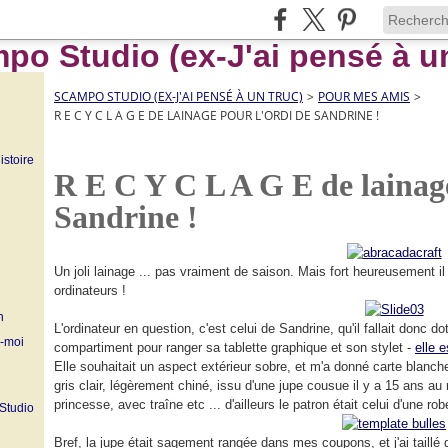
SCAMPO STUDIO (EX-J'AI PENSÉ À UN TRUC)
>
POUR MES AMIS
>
R E C Y C L A G E DE LAINAGE POUR L'ORDI DE SANDRINE !
istoire
R E C Y C L A G E de lainage
Sandrine !
Un joli lainage ... pas vraiment de saison. Mais fort heureusement il
ordinateurs !
n
L'ordinateur en question, c'est celui de Sandrine, qu'il fallait donc d
z-moi
compartiment pour ranger sa tablette graphique et son stylet -
elle 
Elle souhaitait un aspect extérieur sobre, et m'a donné carte blanche
gris clair, légèrement chiné, issu d'une jupe cousue il y a 15 ans au
princesse, avec traîne etc ... d'ailleurs le patron était celui d'une ro
 Studio
Bref, la jupe était sagement rangée dans mes coupons, et j'ai taillé 