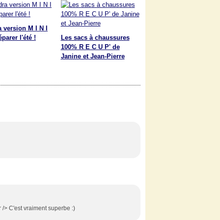
 version M I N I
parer l'été !
Les sacs à chaussures
100% R E C U P' de
Janine et Jean-Pierre
r /> C'est vraiment superbe :)