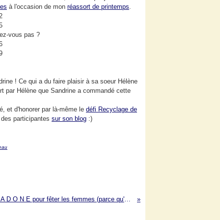
les
à l'occasion de mon
réassort de printemps
.
vez-vous pas ?
ine ! Ce qui a du faire plaisir à sa soeur Hélène
rt par Hélène que Sandrine a commandé cette
yé, et d'honorer par là-même le
défi Recyclage de
é des participantes
sur son blog
:)
eau
Une B E L L A D O N E pour fêter les femmes (parce qu'elles le valent bien) !