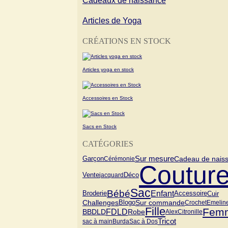
Cadeaux de naissance
Articles de Yoga
CRÉATIONS EN STOCK
Articles yoga en stock
Accessoires en Stock
Sacs en Stock
CATÉGORIES
Cadeau de nais
Garçon
Sur mesure
Cérémonie
Coutur
Vente
jacquard
Déco
Sac
Bébé
Enfant
Cuir
Broderie
Accessoire
Challenges
Blogo
Sur commande
Crochet
Emelin
Fille
Fem
FDLD
BBDLD
Robe
Alex
Citronille
Tricot
sac à main
Burda
Sac à Dos