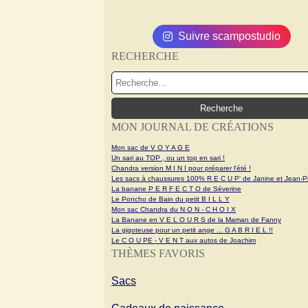
Suivre scampostudio
RECHERCHE
MON JOURNAL DE CRÉATIONS
Mon sac de V O Y A G E
Un sari au TOP , ou un top en sari !
Chandra version M I N I pour préparer l'été !
Les sacs à chaussures 100% R E C U P' de Janine et Jean-Pi
La banane P E R F E C T O de Séverine
Le Poncho de Bain du petit B I L L Y
Mon sac Chandra du N O N - C H O I X
La Banane en V E L O U R S de la Maman de Fanny
La gigoteuse pour un petit ange ... G A B R I E L !!
Le C O U PE - V E N T aux autos de Joachim
THÈMES FAVORIS
Sacs