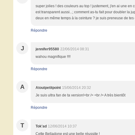
super jolies ! des couleurs au top ! justement, j'en ai une e
est transparent aussi...; comment as-tu fait pour doubler la j
deux en même temps à la ceinture ? je suis preneuse de tes c
Répondre
J
jennifer95580
22/06/2014 08:31
wahou magnifique !!!!
Répondre
A
Atoutpetitpoint
15/06/2014 20:32
Je suis ultra fan de ta version!<br /> <br /> A très bientôt
Répondre
T
Tok'ad
12/06/2014 10:37
Cette Belladone est une belle réussite !