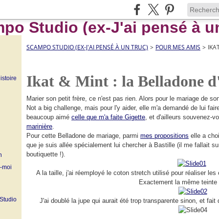
SCAMPO STUDIO (EX-J'AI PENSÉ À UN TRUC)
>
POUR MES AMIS
>
IKA
Ikat & Mint : la Belladone d
istoire
Marier son petit frère, ce n'est pas rien. Alors pour le mariage de so
Not a big challenge, mais pour l'y aider, elle m'a demandé de lui fai
beaucoup aimé
celle que m'a faite Gigette
, et d'ailleurs souvenez-vo
marinière
.
Pour cette Belladone de mariage, parmi
mes propositions
elle a cho
que je suis allée spécialement lui chercher à Bastille (il me fallait su
boutiquette !).
n
z-moi
A la taille, j'ai réemployé le coton stretch utilisé pour réaliser 
Exactement la même teinte .
 Studio
J'ai doublé la jupe qui aurait été trop transparente sinon, et fa