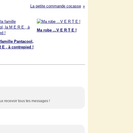
La petite commande cocasse
Ma robe ...V E R T E !
 famille Pantacool,
 E , à contrepied !
eux recevoir tous tes messages !