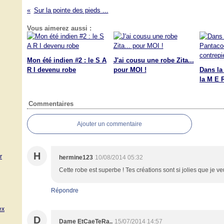
Sur la pointe des pieds ...
Vous aimerez aussi :
Mon été indien #2 : le S A
J'ai cousu une robe Zita...
R I devenu robe
pour MOI !
Dans la
la M E R
Commentaires
Ajouter un commentaire
H
r
hermine123
10/08/2014 05:32
Cette robe est superbe ! Tes créations sont si jolies que je v
Répondre
ex
D
Dame EtCaeTeRa..
15/07/2014 14:57