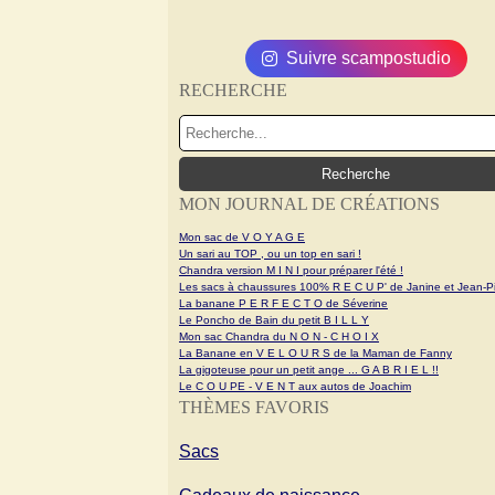
Suivre scampostudio
RECHERCHE
MON JOURNAL DE CRÉATIONS
Mon sac de V O Y A G E
Un sari au TOP , ou un top en sari !
Chandra version M I N I pour préparer l'été !
Les sacs à chaussures 100% R E C U P' de Janine et Jean-Pi
La banane P E R F E C T O de Séverine
Le Poncho de Bain du petit B I L L Y
Mon sac Chandra du N O N - C H O I X
La Banane en V E L O U R S de la Maman de Fanny
La gigoteuse pour un petit ange ... G A B R I E L !!
Le C O U PE - V E N T aux autos de Joachim
THÈMES FAVORIS
Sacs