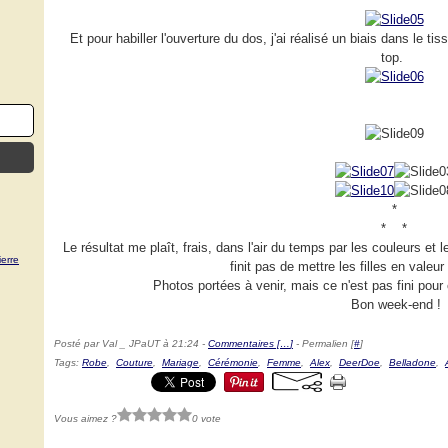
Et pour habiller l'ouverture du dos, j'ai réalisé un biais dans le tiss
top.
*
* *
Le résultat me plaît, frais, dans l'air du temps par les couleurs et
erre
finit pas de mettre les filles en valeur
Photos portées à venir, mais ce n'est pas fini pour
Bon week-end !
Posté par Val _ JPaUT à 21:24 -
Commentaires [
…
]
- Permalien [
#
]
Tags:
Robe
,
Couture
,
Mariage
,
Cérémonie
,
Femme
,
Alex
,
DeerDoe
,
Belladone
,
Vous aimez ?
0 vote