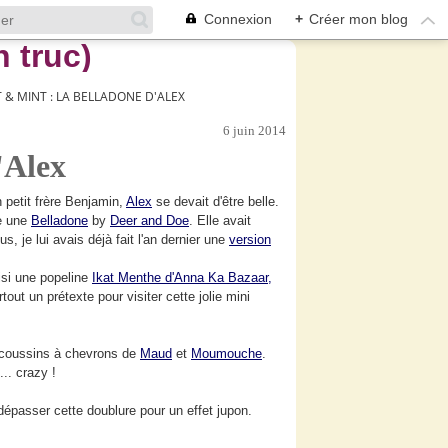
Connexion
+
Créer mon blog
T & MINT : LA BELLADONE D'ALEX
6 juin 2014
'Alex
n petit frère Benjamin,
Alex
se devait d'être belle.
re une
Belladone
by
Deer and Doe
. Elle avait
us, je lui avais déjà fait l'an dernier une
version
isi une popeline
Ikat Menthe d'Anna Ka Bazaar,
rtout un prétexte pour visiter cette jolie mini
les coussins à chevrons de
Maud
et
Moumouche
.
.. crazy !
it dépasser cette doublure pour un effet jupon.