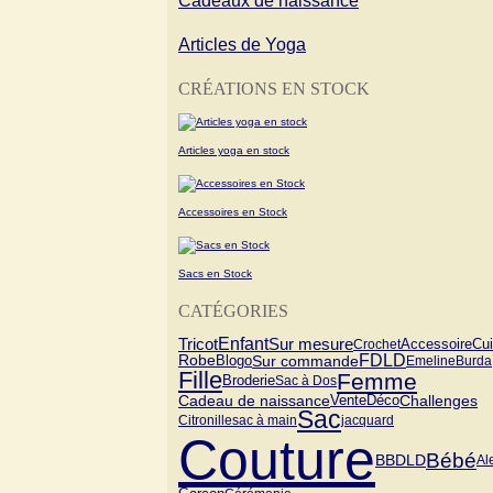
Cadeaux de naissance
Articles de Yoga
CRÉATIONS EN STOCK
Articles yoga en stock
Accessoires en Stock
Sacs en Stock
CATÉGORIES
Tricot
Enfant
Sur mesure
Cui
Crochet
Accessoire
FDLD
Blogo
Sur commande
Robe
Emeline
Burda
Fille
Femme
Broderie
Sac à Dos
Cadeau de naissance
Vente
Challenges
Déco
Sac
Citronille
sac à main
jacquard
Couture
Bébé
BBDLD
Al