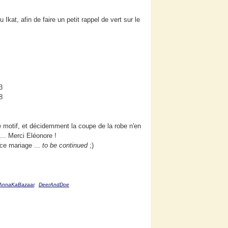
u Ikat, afin de faire un petit rappel de vert sur le
 le motif, et décidemment la coupe de la robe n'en
 ... Merci Eléonore !
 ce mariage ...
to be continued
;)
AnnaKaBazaar
,
DeerAndDoe