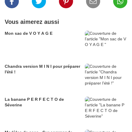
Vous aimerez aussi
Mon sac de V O Y A G E
Chandra version M I N I pour préparer
l'été !
La banane P E R F E C T O de
Séverine