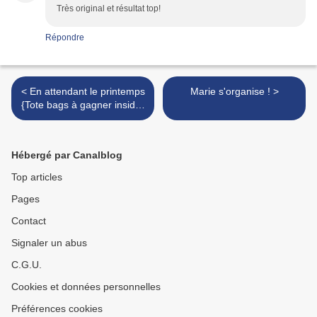
Très original et résultat top!
Répondre
< En attendant le printemps
Marie s'organise ! >
{Tote bags à gagner inside}
// Edit annonce de la
winneuse !
Hébergé par Canalblog
Top articles
Pages
Contact
Signaler un abus
C.G.U.
Cookies et données personnelles
Préférences cookies