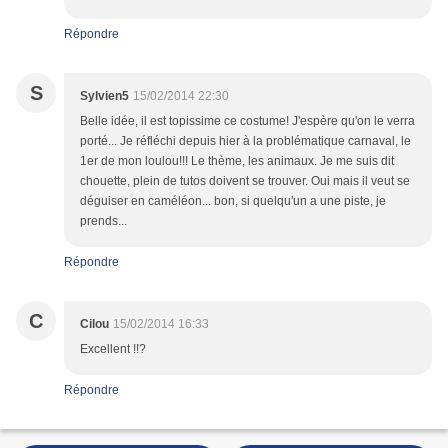
Répondre
S
Sylvien5
15/02/2014 22:30
Belle idée, il est topissime ce costume! J'espère qu'on le verra
porté... Je réfléchi depuis hier à la problématique carnaval, le
1er de mon loulou!!! Le thème, les animaux. Je me suis dit
chouette, plein de tutos doivent se trouver. Oui mais il veut se
déguiser en caméléon... bon, si quelqu'un a une piste, je
prends...
Répondre
C
Cilou
15/02/2014 16:33
Excellent !!?
Répondre