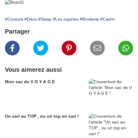
#Couture
#Déco
#Swap
#Les copines
#Broderie
#Cadre
Partager
Vous aimerez aussi
Mon sac de V O Y A G E
Un sari au TOP , ou un top en sari !