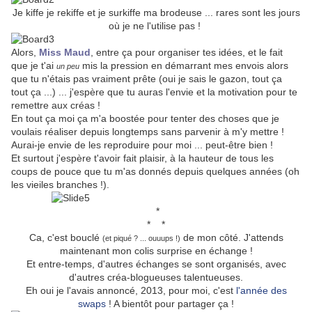
Je kiffe je rekiffe et je surkiffe ma brodeuse ... rares sont les jours
où je ne l'utilise pas !
Alors,
Miss Maud
, entre ça pour organiser tes idées, et le fait
que je t'ai
mis la pression en démarrant mes envois alors
un peu
que tu n'étais pas vraiment prête (oui je sais le gazon, tout ça
tout ça ...) ... j'espère que tu auras l'envie et la motivation pour te
remettre aux créas !
En tout ça moi ça m'a boostée pour tenter des choses que je
voulais réaliser depuis longtemps sans parvenir à m'y mettre !
Aurai-je envie de les reproduire pour moi ... peut-être bien !
Et surtout j'espère t'avoir fait plaisir, à la hauteur de tous les
coups de pouce que tu m'as donnés depuis quelques années (oh
les vieiles branches !).
*
* *
Ca, c'est bouclé
de mon côté. J'attends
(et piqué ? ... ouuups !)
maintenant mon colis surprise en échange !
Et entre-temps, d'autres échanges se sont organisés, avec
d'autres créa-blogueuses talentueuses.
Eh oui je l'avais annoncé, 2013, pour moi, c'est
l'année des
swaps
! A bientôt pour partager ça !