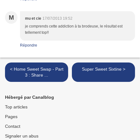
M
mu et cie
17/07/2013 19:52
je comprends cette addiction à ta brodeuse, le résultat est
tellement top!!
Répondre
< Home Sweet Swap - Part
Super Sweet Sixtine >
3 : Share ...
Hébergé par Canalblog
Top articles
Pages
Contact
Signaler un abus