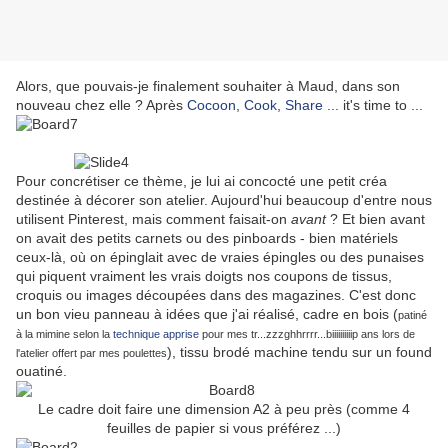
Alors, que pouvais-je finalement souhaiter à Maud, dans son
nouveau chez elle ? Après
Cocoon
,
Cook
,
Share
... it's time to ...
Pour concrétiser ce thème, je lui ai concocté une petit créa
destinée à décorer son atelier. Aujourd'hui beaucoup d'entre nous
utilisent Pinterest, mais comment faisait-on
avant
? Et bien avant
on avait des petits carnets ou des pinboards - bien matériels
ceux-là, où on épinglait avec de vraies épingles ou des punaises
qui piquent vraiment les vrais doigts nos coupons de tissus,
croquis ou images découpées dans des magazines. C'est donc
un bon vieu panneau à idées que j'ai réalisé, cadre en bois (
patiné
à la mimine selon la
technique apprise
pour mes tr...zzzghhrrrr...biiiiiiiiiip ans lors de
), tissu brodé machine tendu sur un found
l'atelier offert par mes poulettes
ouatiné.
Le cadre doit faire une dimension A2 à peu près (comme 4
feuilles de papier si vous préférez ...)