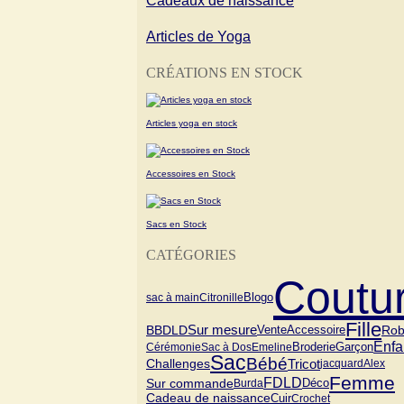
Cadeaux de naissance
Articles de Yoga
CRÉATIONS EN STOCK
Articles yoga en stock
Accessoires en Stock
Sacs en Stock
CATÉGORIES
Coutu
Blogo
sac à main
Citronille
Fille
Sur mesure
Vente
BBDLD
Ro
Accessoire
Enfa
Garçon
Cérémonie
Sac à Dos
Emeline
Broderie
Sac
Bébé
Tricot
Challenges
jacquard
Alex
Femme
FDLD
Sur commande
Burda
Déco
Cadeau de naissance
Cuir
Crochet