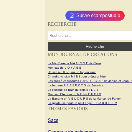
Suivre scampostudio
RECHERCHE
MON JOURNAL DE CRÉATIONS
La MaxiBanane M A T I S S E de Claire
Mon sac de V O Y A G E
Un sari au TOP , ou un top en sari !
Chandra version M I N I pour préparer l'été !
Les sacs à chaussures 100% R E C U P' de Janine et Jean-Pi
La banane P E R F E C T O de Séverine
Le Poncho de Bain du petit B I L L Y
Mon sac Chandra du N O N - C H O I X
La Banane en V E L O U R S de la Maman de Fanny
La gigoteuse pour un petit ange ... G A B R I E L !!
THÈMES FAVORIS
Sacs