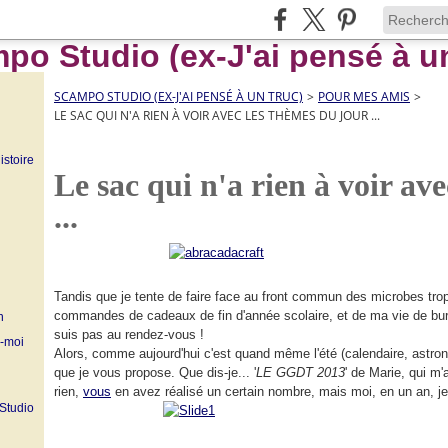
SCAMPO STUDIO (EX-J'AI PENSÉ À UN TRUC)
>
POUR MES AMIS
>
LE SAC QUI N'A RIEN À VOIR AVEC LES THÈMES DU JOUR ...
istoire
Le sac qui n'a rien à voir av
...
Tandis que je tente de faire face au front commun des microbes trop
commandes de cadeaux de fin d'année scolaire, et de ma vie de bureli
n
suis pas au rendez-vous !
z-moi
Alors, comme aujourd'hui c'est quand même l'été (calendaire, astron
que je vous propose. Que dis-je... '
LE GGDT 2013
' de Marie, qui m
rien,
vous
en avez réalisé un certain nombre, mais moi, en un an, je 
 Studio