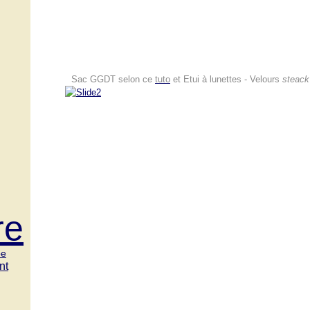
Sac GGDT selon ce
tuto
et Etui à lunettes - Velours
steack
re
be
nt