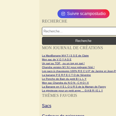
Suivre scampostudio
RECHERCHE
MON JOURNAL DE CRÉATIONS
La MaxiBanane M A T I S S E de Claire
Mon sac de V O Y A G E
Un sari au TOP , ou un top en sari !
Chandra version M I N I pour préparer l'été !
Les sacs à chaussures 100% R E C U P' de Janine et Jean-Pi
La banane P E R F E C T O de Séverine
Le Poncho de Bain du petit B I L L Y
Mon sac Chandra du N O N - C H O I X
La Banane en V E L O U R S de la Maman de Fanny
La gigoteuse pour un petit ange ... G A B R I E L !!
THÈMES FAVORIS
Sacs