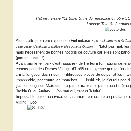
Patron : Veste #11 Biker Style du magazine Ottobre SS 
Lainage Toto St Germain 
Alors cette première expérience Finlandaise ?
Le seul autre modèle Otto
Plutôt pas mal, les 
cette veste, c'était ma première vraie cousette Ottobre ...
mais nécessitent de bonnes notions de couture car elles sont parfoi
(pas en finnois !).
Ayant pris le temps - c'est raaaarre - de lire les informations générale
conçus pour des Dames Vikings d'1m68 en moyenne que je n'atteins
cm la longueur des nnoommmbbreuses pièces du corps, et les manc
impeccable, par contre les manches .... Hhhhiiirrk, je n'aurais pas 
'just' en longueur. Mais comme j'aime ma veste, j'assume et même 
Jackie O. ou Audrey H. (oh ben oui, tant qu'à faire).
Impeccable aussi au niveau de la carrure, par contre un peu large 
Viking ! Cool !