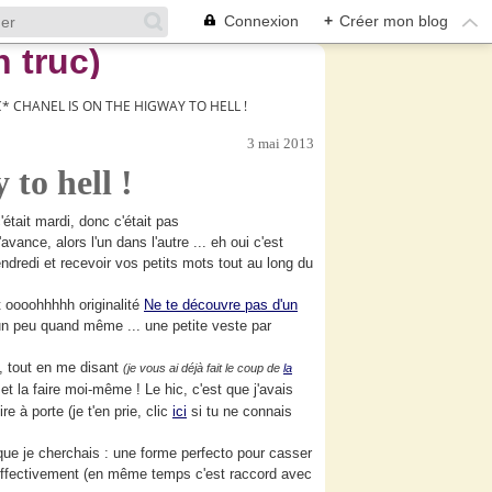
Connexion
+
Créer mon blog
* CHANEL IS ON THE HIGWAY TO HELL !
3 mai 2013
to hell !
 c'était mardi, donc c'était pas
d'avance, alors l'un dans l'autre ... eh oui c'est
endredi et recevoir vos petits mots tout au long du
it oooohhhhh originalité
Ne te découvre pas d'un
un peu quand même ... une petite veste par
, tout en me disant
(je vous ai déjà fait le coup de
la
t la faire moi-même ! Le hic, c'est que j'avais
 à porte (je t'en prie, clic
ici
si tu ne connais
ue je cherchais : une forme perfecto pour casser
e effectivement (en même temps c'est raccord avec