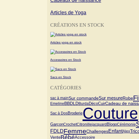
Cadeaux de naissance
Articles de Yoga
CRÉATIONS EN STOCK
Articles yoga en stock
Accessoires en Stock
Sacs en Stock
CATÉGORIES
Fi
Sur commande
Sur mesure
Robe
sac à main
Cadeau de naiss
BBDLD
Cuir
Emeline
Burda
Déco
Couture
Sac à Dos
Broderie
Garçon
Blogo
Crochet
Citronille
jacquard
Cérémonie
Femme
FDLD
Enfant
Tric
Challenges
Alex
Bébé
Vente
Accessoire