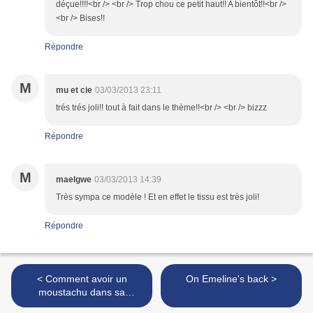
déçue!!!!<br /> <br /> Trop chou ce petit haut!! A bientôt!!<br />
<br /> Bises!!
Répondre
M
mu et cie
03/03/2013 23:11
trés trés joli!! tout à fait dans le thème!!<br /> <br /> bizzz
Répondre
M
maelgwe
03/03/2013 14:39
Très sympa ce modèle ! Et en effet le tissu est très joli!
Répondre
< Comment avoir un
On Emeline's back >
moustachu dans sa
chambre ? (Autorisé au