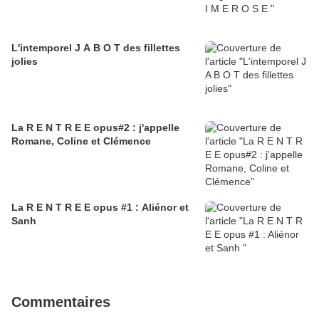
L'intemporel J A B O T des fillettes
jolies
La R E N T R E E opus#2 : j'appelle
Romane, Coline et Clémence
La R E N T R E E opus #1 : Aliénor et
Sanh
Commentaires