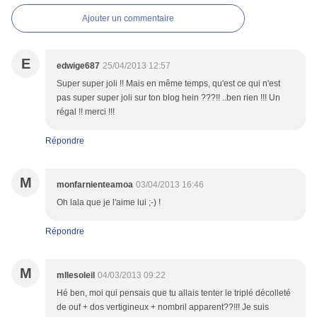
Ajouter un commentaire
E
edwige687
25/04/2013 12:57
Super super joli !! Mais en même temps, qu'est ce qui n'est
pas super super joli sur ton blog hein ???!! ..ben rien !!! Un
régal !! merci !!!
Répondre
M
monfarnienteamoa
03/04/2013 16:46
Oh lala que je l'aime lui ;-) !
Répondre
M
mllesoleil
04/03/2013 09:22
Hé ben, moi qui pensais que tu allais tenter le triplé décolleté
de ouf + dos vertigineux + nombril apparent??!!! Je suis