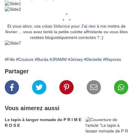
*
* *
Et vous alors, vos créas
pour
J'ai rien à me mettre
de
Séduction
février ... vous avez tenté la petite culotte affriolante ou vous êtes
restées bloguistiquement correctes ? ;)
#Fille
#Couture
#Burda
#JRAMM
#Jersey
#Dentelle
#Rayures
Partager
Vous aimerez aussi
Le tapis à langer nomade de P R I M E
R O S E