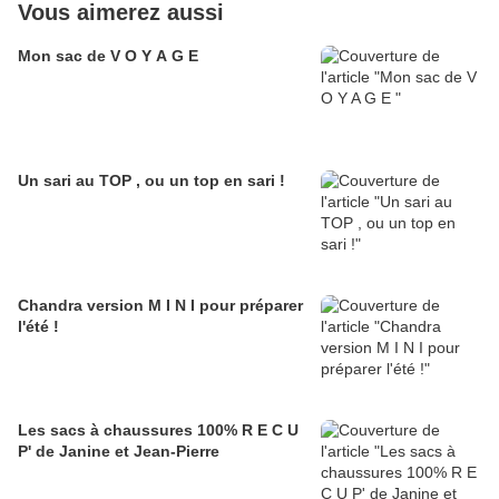
Vous aimerez aussi
Mon sac de V O Y A G E
Un sari au TOP , ou un top en sari !
Chandra version M I N I pour préparer
l'été !
Les sacs à chaussures 100% R E C U
P' de Janine et Jean-Pierre