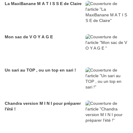
La MaxiBanane M A T I S S E de Claire
Mon sac de V O Y A G E
Un sari au TOP , ou un top en sari !
Chandra version M I N I pour préparer
l'été !