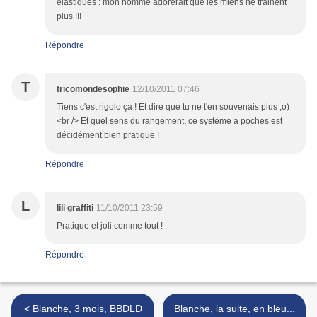
élastiques : mon homme adorerait que les miens ne trainent
plus !!!
Répondre
T
tricomondesophie
12/10/2011 07:46
Tiens c'est rigolo ça ! Et dire que tu ne t'en souvenais plus ;o)
<br /> Et quel sens du rangement, ce système a poches est
décidément bien pratique !
Répondre
L
lili graffiti
11/10/2011 23:59
Pratique et joli comme tout !
Répondre
< Blanche, 3 mois, BBDLD
Blanche, la suite, en bleu...