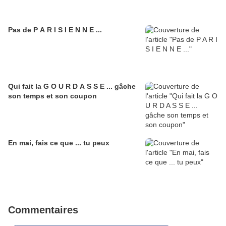
Pas de P A R I S I E N N E ...
Qui fait la G O U R D A S S E ... gâche
son temps et son coupon
En mai, fais ce que ... tu peux
Commentaires