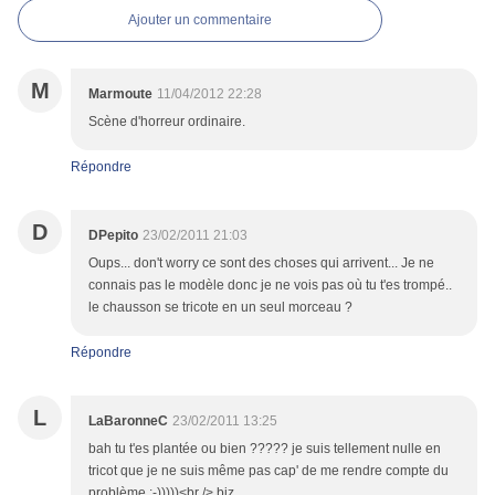
Ajouter un commentaire
M
Marmoute
11/04/2012 22:28
Scène d'horreur ordinaire.
Répondre
D
DPepito
23/02/2011 21:03
Oups... don't worry ce sont des choses qui arrivent... Je ne
connais pas le modèle donc je ne vois pas où tu t'es trompé..
le chausson se tricote en un seul morceau ?
Répondre
L
LaBaronneC
23/02/2011 13:25
bah tu t'es plantée ou bien ????? je suis tellement nulle en
tricot que je ne suis même pas cap' de me rendre compte du
problème ;-)))))<br /> biz