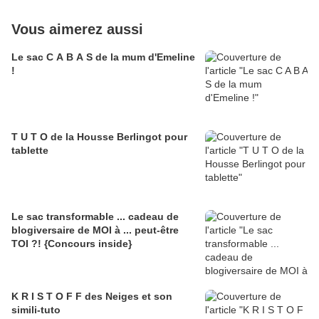
Vous aimerez aussi
Le sac C A B A S de la mum d'Emeline
!
T U T O de la Housse Berlingot pour
tablette
Le sac transformable ... cadeau de
blogiversaire de MOI à ... peut-être
TOI ?! {Concours inside}
K R I S T O F F des Neiges et son
simili-tuto