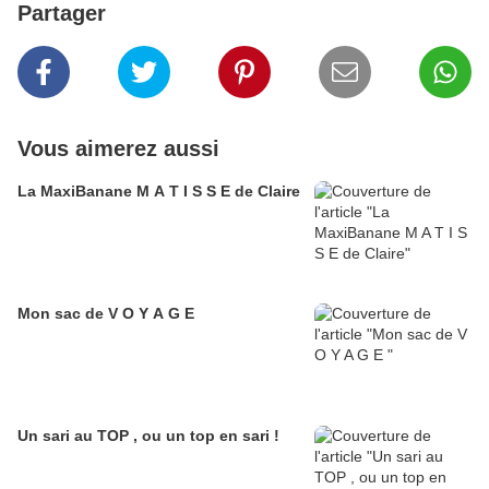
Partager
Vous aimerez aussi
La MaxiBanane M A T I S S E de Claire
Mon sac de V O Y A G E
Un sari au TOP , ou un top en sari !