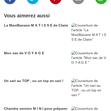
Vous aimerez aussi
La MaxiBanane M A T I S S E de Claire
Mon sac de V O Y A G E
Un sari au TOP , ou un top en sari !
Chandra version M I N I pour préparer